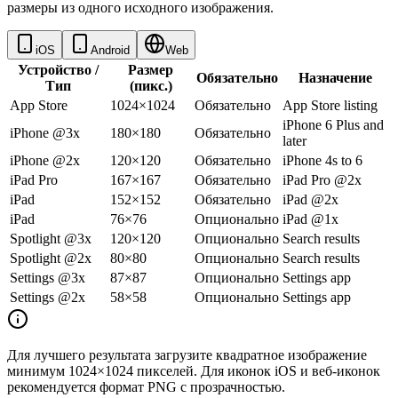
размеры из одного исходного изображения.
iOS
Android
Web
Устройство /
Размер
Обязательно
Назначение
Тип
(пикс.)
App Store
1024×1024
Обязательно
App Store listing
iPhone 6 Plus and
iPhone @3x
180×180
Обязательно
later
iPhone @2x
120×120
Обязательно
iPhone 4s to 6
iPad Pro
167×167
Обязательно
iPad Pro @2x
iPad
152×152
Обязательно
iPad @2x
iPad
76×76
Опционально
iPad @1x
Spotlight @3x
120×120
Опционально
Search results
Spotlight @2x
80×80
Опционально
Search results
Settings @3x
87×87
Опционально
Settings app
Settings @2x
58×58
Опционально
Settings app
Для лучшего результата загрузите квадратное изображение
минимум 1024×1024 пикселей. Для иконок iOS и веб-иконок
рекомендуется формат PNG с прозрачностью.