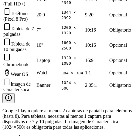
2340
(Full HD+)
1344 ×
Teléfono
20:9
9:20
Opcional
2992
(Pixel 8 Pro)
1200 ×
Tableta de 7
7"
10:16
Obligatorio
1920
pulgadas
1600 ×
Tableta de
10"
10:16
Opcional
2560
10 pulgadas
1920 ×
Laptop
16:9
Opcional
1080
Chromebook
Watch
1:1
Opcional
384 × 384
Wear OS
1024 ×
Imagen de
Banner
2.05:1
Obligatorio
500
Característica
Google Play requiere al menos 2 capturas de pantalla para teléfonos
(hasta 8). Para tabletas, necesitas al menos 1 captura para
dispositivos de 7 y 10 pulgadas. La Imagen de Característica
(1024×500) es obligatoria para todas las aplicaciones.