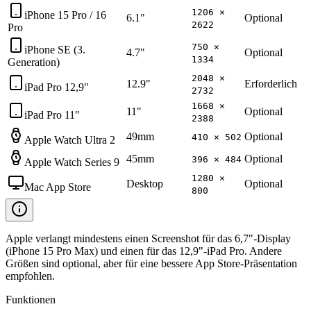
1206 ×
iPhone 15 Pro / 16
6.1"
Optional
2622
Pro
750 ×
iPhone SE (3.
4.7"
Optional
1334
Generation)
2048 ×
12.9"
Erforderlich
iPad Pro 12,9"
2732
1668 ×
11"
Optional
iPad Pro 11"
2388
49mm
Optional
410 × 502
Apple Watch Ultra 2
45mm
Optional
396 × 484
Apple Watch Series 9
1280 ×
Desktop
Optional
Mac App Store
800
Apple verlangt mindestens einen Screenshot für das 6,7"-Display
(iPhone 15 Pro Max) und einen für das 12,9"-iPad Pro. Andere
Größen sind optional, aber für eine bessere App Store-Präsentation
empfohlen.
Funktionen